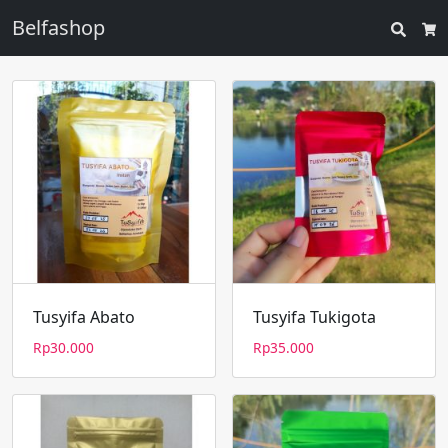
Belfashop
Searc
Ca
Tusyifa Abato
Tusyifa Tukigota
Rp
30.000
Rp
35.000