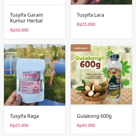
Tusyifa Garam
Tusyifa Lara
Kumur Herbal
Rp
25.000
Rp
50.000
Tusyifa Raga
Gulakong 600g
Rp
25.000
Rp
45.000